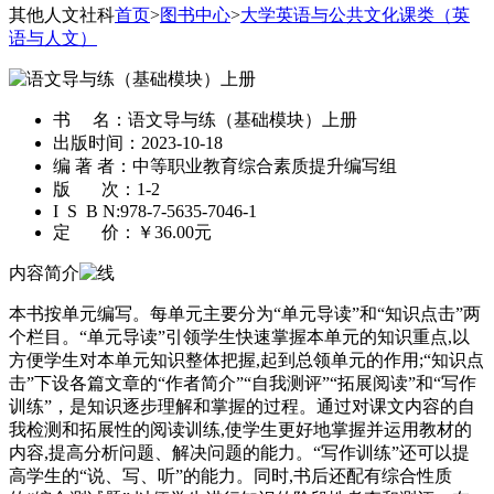
其他人文社科
首页
>
图书中心
>
大学英语与公共文化课类（英
语与人文）
书 名：
语文导与练（基础模块）上册
出版时间：
2023-10-18
编 著 者：
中等职业教育综合素质提升编写组
版 次：
1-2
I S B N:
978-7-5635-7046-1
定 价：
￥36.00元
内容简介
本书按单元编写。每单元主要分为“单元导读”和“知识点击”两
个栏目。“单元导读”引领学生快速掌握本单元的知识重点,以
方便学生对本单元知识整体把握,起到总领单元的作用;“知识点
击”下设各篇文章的“作者简介”“自我测评”“拓展阅读”和“写作
训练”，是知识逐步理解和掌握的过程。通过对课文内容的自
我检测和拓展性的阅读训练,使学生更好地掌握并运用教材的
内容,提高分析问题、解决问题的能力。“写作训练”还可以提
高学生的“说、写、听”的能力。同时,书后还配有综合性质