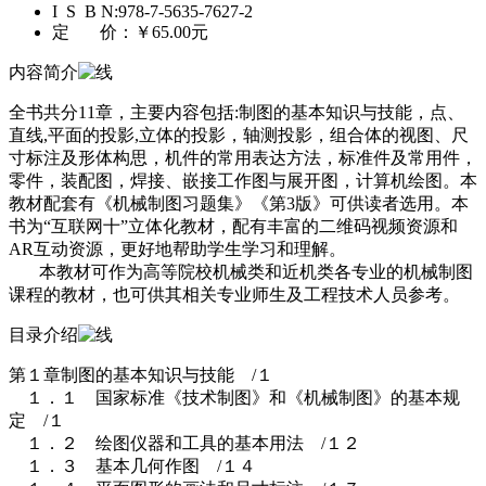
I S B N:
978-7-5635-7627-2
定 价：
￥65.00元
内容简介
全书共分11章，主要内容包括:制图的基本知识与技能，点、
直线,平面的投影,立体的投影，轴测投影，组合体的视图、尺
寸标注及形体构思，机件的常用表达方法，标准件及常用件，
零件，装配图，焊接、嵌接工作图与展开图，计算机绘图。本
教材配套有《机械制图习题集》《第3版》可供读者选用。本
书为“互联网十”立体化教材，配有丰富的二维码视频资源和
AR互动资源，更好地帮助学生学习和理解。
本教材可作为高等院校机械类和近机类各专业的机械制图
课程的教材，也可供其相关专业师生及工程技术人员参考。
目录介绍
第１章制图的基本知识与技能 /１
１．１ 国家标准《技术制图》和《机械制图》的基本规
定 /１
１．２ 绘图仪器和工具的基本用法 /１２
１．３ 基本几何作图 /１４