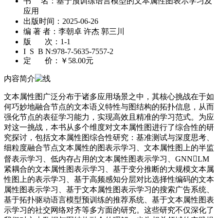
书 名：
基于预训练语言模型的文本属性图表示学习及
应用
出版时间：
2025-06-26
编 著 者：
李朝卓 许杰 郭三川
版 次：
1-1
I S B N:
978-7-5635-7557-2
定 价：
￥58.00元
内容简介
文本属性图广泛分布于诸多应用场景之中，其核心挑战在于如
何巧妙地融合节点的文本语义特性与图结构的拓扑信息，从而
强化节点的表征学习能力，实现高效且精准的学习范式。为应
对这一挑战，本书从多个维度对文本属性图进行了综合性的研
究探讨，包括文本属性图综合性研究：基准测试与深度思考、
细粒度融合节点文本属性的图表示学习、文本属性图上的半监
督表示学习、低内存占用的文本属性图表示学习、GNNLM
紧耦合的文本属性图表示学习、基于变分推断的大规模文本属
性图上的表示学习、基于高频感知分层对比选择性编码的文本
属性图表示学习、基于文本属性图表示学习的搜索广告系统、
基于拓扑驱动语言模型预训练的推荐系统、基于文本属性图表
示学习的社交网络对齐等多方面的研究。这些研究不仅深化了