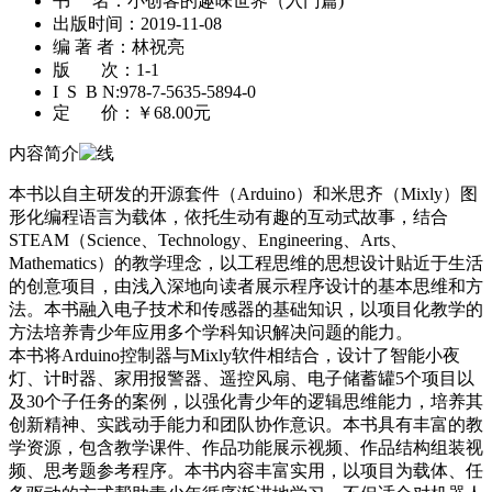
书 名：
小创客的趣味世界（入门篇)
出版时间：
2019-11-08
编 著 者：
林祝亮
版 次：
1-1
I S B N:
978-7-5635-5894-0
定 价：
￥68.00元
内容简介
本书以自主研发的开源套件（Arduino）和米思齐（Mixly）图
形化编程语言为载体，依托生动有趣的互动式故事，结合
STEAM（Science、Technology、Engineering、Arts、
Mathematics）的教学理念，以工程思维的思想设计贴近于生活
的创意项目，由浅入深地向读者展示程序设计的基本思维和方
法。本书融入电子技术和传感器的基础知识，以项目化教学的
方法培养青少年应用多个学科知识解决问题的能力。
本书将Arduino控制器与Mixly软件相结合，设计了智能小夜
灯、计时器、家用报警器、遥控风扇、电子储蓄罐5个项目以
及30个子任务的案例，以强化青少年的逻辑思维能力，培养其
创新精神、实践动手能力和团队协作意识。本书具有丰富的教
学资源，包含教学课件、作品功能展示视频、作品结构组装视
频、思考题参考程序。本书内容丰富实用，以项目为载体、任